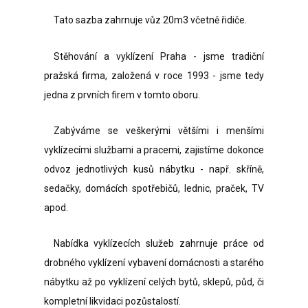
Tato sazba zahrnuje vůz 20m3 včetně řidiče.
Stěhování a vyklízení Praha - jsme tradiční
pražská firma, založená v roce 1993 - jsme tedy
jedna z prvních firem v tomto oboru.
Zabýváme se veškerými většími i menšími
vyklízecími službami a pracemi, zajistíme dokonce
odvoz jednotlivých kusů nábytku - např. skříně,
sedačky, domácích spotřebičů, lednic, praček, TV
apod.
Nabídka vyklízecích služeb zahrnuje práce od
drobného vyklízení vybavení domácnosti a starého
nábytku až po vyklízení celých bytů, sklepů, půd, či
kompletní likvidaci pozůstalostí.