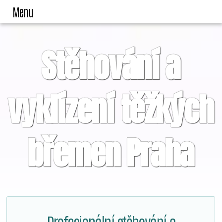
Menu
Stěhování a
vyklízení těžkých
břemen Praha