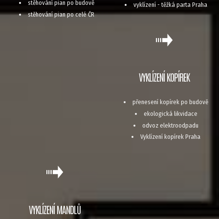
stěhování pian po budově
vyklízení - těžká parta Praha
stěhování pian po celé ČR
VYKLÍZENÍ KOPÍREK
přenesení kopírek po budově
ekologická likvidace
odvoz elektroodpadu
Vyklízení kopírek Praha
VYKLÍZENÍ MANDLŮ