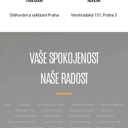
Stěhování a vyklízení Praha
Vinohradská 151, Praha 3
VAŠE SPOKOJENOST
NAŠE RADOST
ÚVOD
STĚHOVÁNÍ
STĚHOVÁNÍ AUTO + ŘIDIČ
DROBNÉ STĚHOVÁNÍ
PŘEPRAVA NÁBYTKU
STĚHOVÁNÍ BYTŮ
STĚHOVÁNÍ FIREM
STĚHOVÁNÍ KANCELÁŘÍ
VYKLÍZENÍ
DROBNÉ VYKLÍZENÍ
VYKLÍZENÍ BYTŮ
VYKLÍZENÍ SKLEPŮ
VYKLÍZENÍ PŮD
VYKLÍZENÍ POZŮSTALOSTÍ
VYKLÍZENÍ FIREM
VYKLÍZENÍ SKLADŮ
VYKLÍZENÍ ARCHIVŮ
ODVOZY NA SBĚRNÝ DVŮR
TĚŽKÁ PARTA
STĚHOVÁNÍ PIAN
VYKLÍZENÍ PIAN